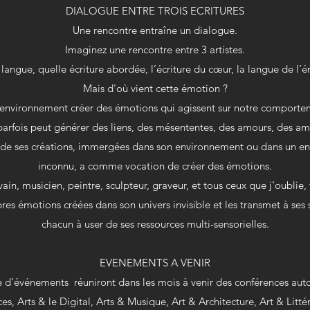
DIALOGUE ENTRE TROIS ECRITURES
Une rencontre entraîne un dialogue.
Imaginez une rencontre entre 3 artistes.
langue, quelle écriture abordée, l’écriture du cœur, la langue de l’
Mais d'où vient cette émotion ?
 environnement créer des émotions qui agissent sur notre compor
parfois peut générer des liens, des mésententes, des amours, des ami
e de ses créations, immergées dans son environnement ou dans un en
inconnu, a comme vocation de créer des émotions.
vain, musicien, peintre, sculpteur, graveur, et tous ceux que j’oublie,
res émotions créées dans son univers invisible et les transmet à ses
chacun à user de ses ressources multi-sensorielles.
EVENEMENTS A VENIR
événements réuniront dans les mois à venir des conférences autou
ces, Arts & le Digital, Arts & Musique, Art & Architecture, Art & Litté