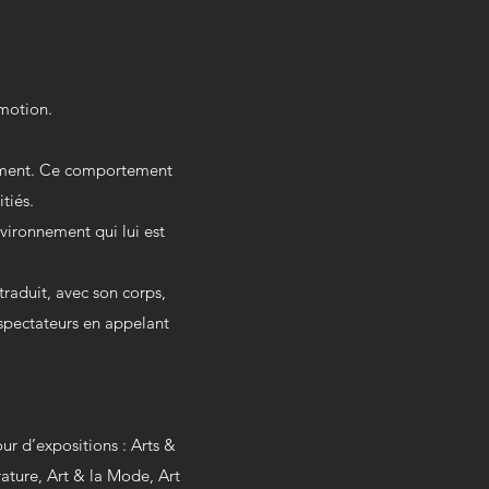
émotion.
tement. Ce comportement
tiés.
vironnement qui lui est
 traduit, avec son corps,
 spectateurs en appelant
r d’expositions : Arts &
rature, Art & la Mode, Art